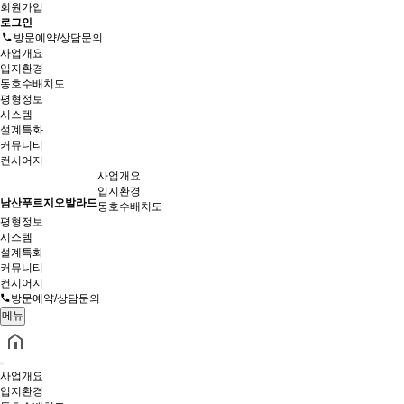
회원가입
로그인
방문예약/상담문의
사업개요
입지환경
동호수배치도
평형정보
시스템
설계특화
커뮤니티
컨시어지
사업개요
입지환경
남산푸르지오발라드
동호수배치도
평형정보
시스템
설계특화
커뮤니티
컨시어지
방문예약/상담문의
메뉴
사업개요
입지환경