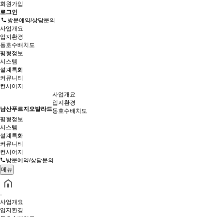
회원가입
로그인
방문예약/상담문의
사업개요
입지환경
동호수배치도
평형정보
시스템
설계특화
커뮤니티
컨시어지
사업개요
입지환경
남산푸르지오발라드
동호수배치도
평형정보
시스템
설계특화
커뮤니티
컨시어지
방문예약/상담문의
메뉴
사업개요
입지환경