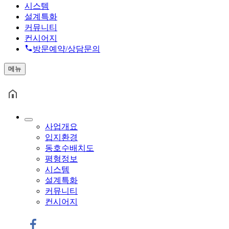
시스템
설계특화
커뮤니티
컨시어지
방문예약/상담문의
메뉴
사업개요
입지환경
동호수배치도
평형정보
시스템
설계특화
커뮤니티
컨시어지