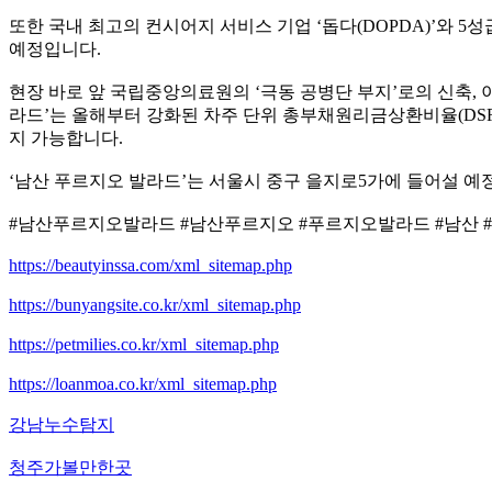
또한 국내 최고의 컨시어지 서비스 기업 ‘돕다(DOPDA)’와 
예정입니다.
현장 바로 앞 국립중앙의료원의 ‘극동 공병단 부지’로의 신축, 
라드’는 올해부터 강화된 차주 단위 총부채원리금상환비율(DSR) 
지 가능합니다.
‘남산 푸르지오 발라드’는 서울시 중구 을지로5가에 들어설 예정
#남산푸르지오발라드 #남산푸르지오 #푸르지오발라드 #남산 
https://beautyinssa.com/xml_sitemap.php
https://bunyangsite.co.kr/xml_sitemap.php
https://petmilies.co.kr/xml_sitemap.php
https://loanmoa.co.kr/xml_sitemap.php
강남누수탐지
청주가볼만한곳