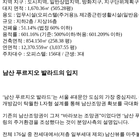
지역 지구 : 도시지역, 일반상업지역, 방화지구, 지구단위계획
대지 면적 : 1,670.36㎡ (505.28평)
용도 : 업무시설(오피스텔(주거용)), 제2종근린생활시설(일반음
규모 : 지하2층 / 지상16층
건폐율 : 51.14% (법정 60% 이하)
용적률 : 601.16% (기준: 500%이하/허용: 601.209% 이하)
건축면적 : 854.150㎡ (258.38 평)
연면적 : 12,370.559㎡ (3,037.55 평)
주차대수 : 오피스텔: 156대 / 근생: 3대
남산 푸르지오 발라드의 입지
‘남산 푸르지오 발라드’는 서울 4대문안 도심의 가장 중심자리, 을
개방감이 탁월한 L자형 설계를 통해 남산조망권 확보를 극대화
기존의 남산조망권이 그저 “바라보는 조망권”이었다면 ‘남산 
링의 주거환경을 조성했다는 것이 분양사측의 설명입니다.
전체 176실 중 전세대에서(저층 일부세대 제외) 남산뷰를 마주