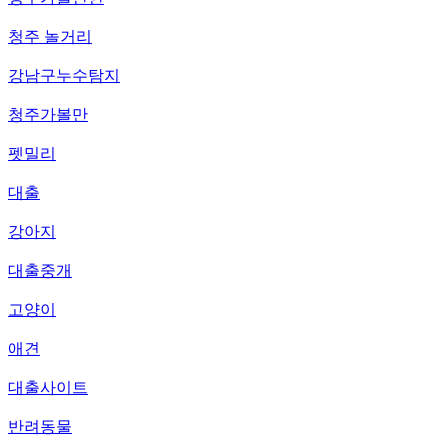
청주 놀거리
강남구누수탐지
청주가볼만
펫밀리
대출
강아지
대출중개
고양이
애견
대출사이트
반려동물